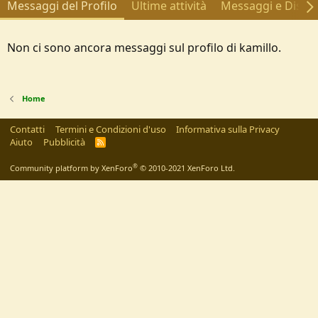
Messaggi del Profilo
Ultime attività
Messaggi e Discus
Non ci sono ancora messaggi sul profilo di kamillo.
Home
Contatti
Termini e Condizioni d'uso
Informativa sulla Privacy
Aiuto
Pubblicità
R
S
S
®
Community platform by XenForo
© 2010-2021 XenForo Ltd.