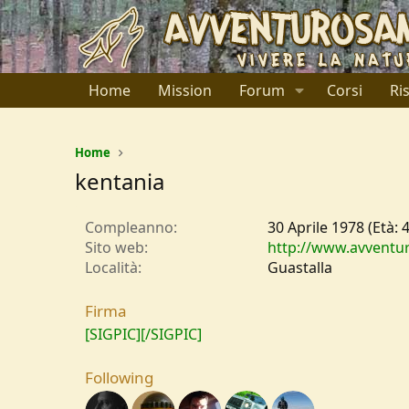
Home
Mission
Forum
Corsi
Ri
Home
kentania
Compleanno
30 Aprile 1978 (Età: 
Sito web
http://www.avventur
Località
Guastalla
Firma
[SIGPIC][/SIGPIC]
Following