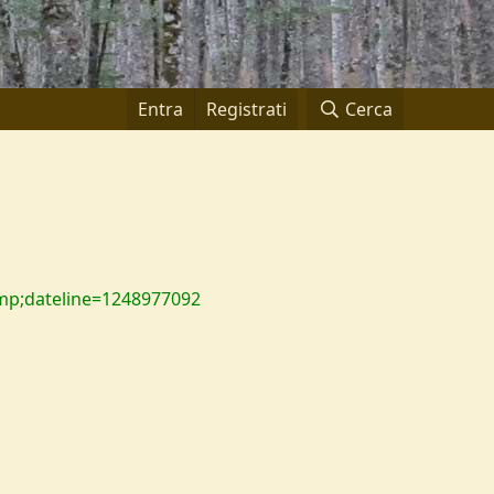
Entra
Registrati
Cerca
amp;dateline=1248977092