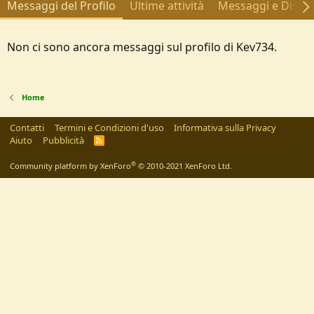
Messaggi del Profilo
Ultime attività
Messaggi e Discus
Non ci sono ancora messaggi sul profilo di Kev734.
Home
Contatti
Termini e Condizioni d'uso
Informativa sulla Privacy
Aiuto
Pubblicità
R
S
S
®
Community platform by XenForo
© 2010-2021 XenForo Ltd.