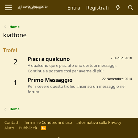
Entra
Registrati
Home
kiattone
Trofei
Piaci a qualcuno
7 Luglio 2018
2
A qualcuno qui è piaciuto uno dei tuoi messaggi.
Continua a postare così per averne di più!
Primo Messaggio
22 Novembre 2014
1
Per ricevere questo trofeo, Inserisci un messaggio nel
forum.
Home
Contatti
Termini e Condizioni d'uso
Informativa sulla Privacy
Aiuto
Pubblicità
R
S
S