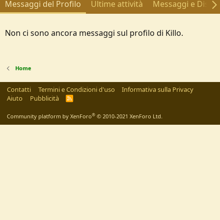
Messaggi del Profilo
Ultime attività
Messaggi e Discus
Non ci sono ancora messaggi sul profilo di Killo.
Home
Contatti
Termini e Condizioni d'uso
Informativa sulla Privacy
Aiuto
Pubblicità
R
S
S
®
Community platform by XenForo
© 2010-2021 XenForo Ltd.