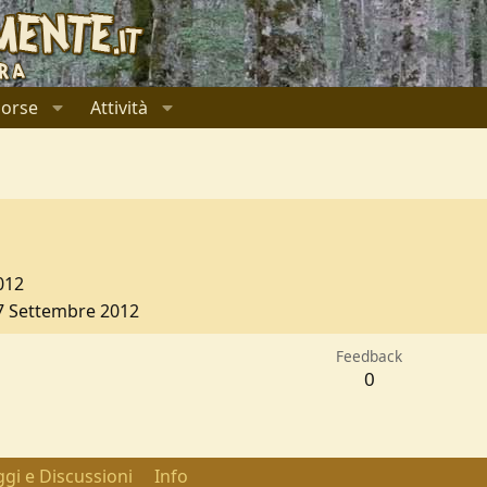
sorse
Attività
012
7 Settembre 2012
Feedback
0
gi e Discussioni
Info