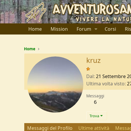
Home
Mission
Forum
Corsi
Ri
Home
kruz
Dal
21 Settembre 2
Ultima volta visto
2
Messaggi
6
Trova
Messaggi del Profilo
Ultime attività
Messag