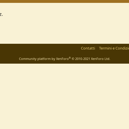
z.
Contatti
Termini e Condizi
®
Community platform by XenForo
© 2010-2021 XenForo Ltd.