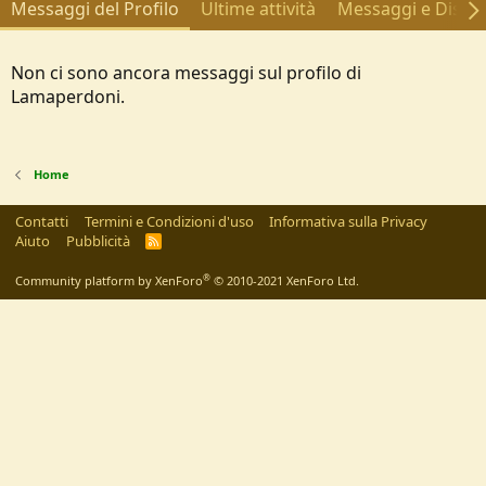
Messaggi del Profilo
Ultime attività
Messaggi e Discus
Non ci sono ancora messaggi sul profilo di
Lamaperdoni.
Home
Contatti
Termini e Condizioni d'uso
Informativa sulla Privacy
Aiuto
Pubblicità
R
S
S
®
Community platform by XenForo
© 2010-2021 XenForo Ltd.