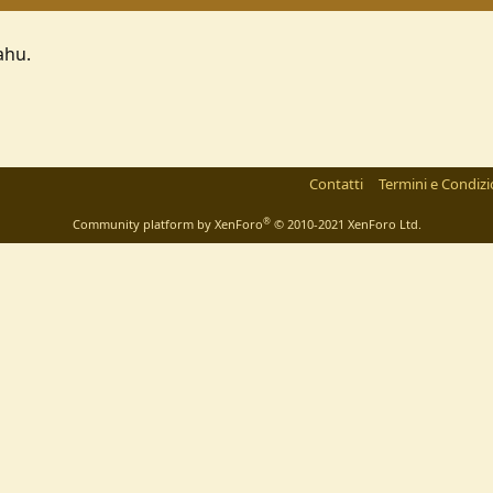
ahu.
Contatti
Termini e Condizi
®
Community platform by XenForo
© 2010-2021 XenForo Ltd.