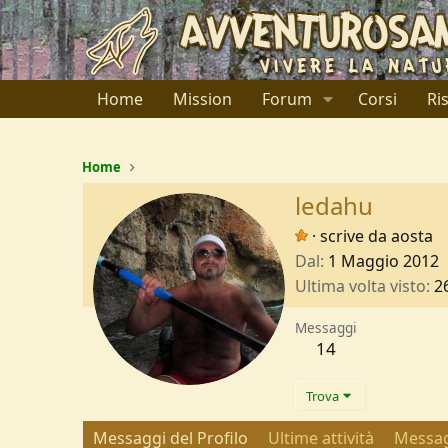
Home
Mission
Forum
Corsi
Ri
Home
ledahu
·
scrive da
aosta
Dal
1 Maggio 2012
Ultima volta visto
2
Messaggi
14
Trova
Messaggi del Profilo
Ultime attività
Messag