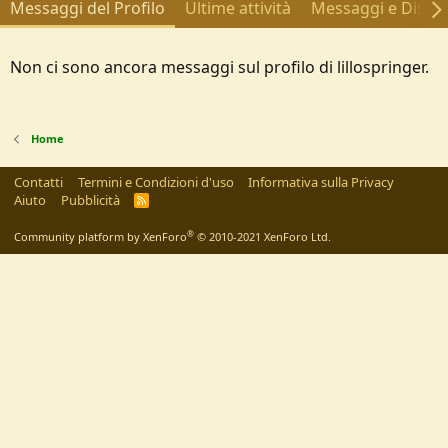
Messaggi del Profilo
Ultime attività
Messaggi e Discus
Non ci sono ancora messaggi sul profilo di lillospringer.
Home
Contatti
Termini e Condizioni d'uso
Informativa sulla Privacy
Aiuto
Pubblicità
R
S
S
®
Community platform by XenForo
© 2010-2021 XenForo Ltd.