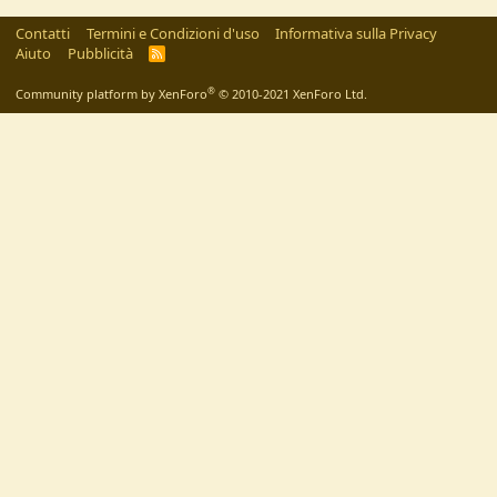
Contatti
Termini e Condizioni d'uso
Informativa sulla Privacy
Aiuto
Pubblicità
R
S
S
®
Community platform by XenForo
© 2010-2021 XenForo Ltd.