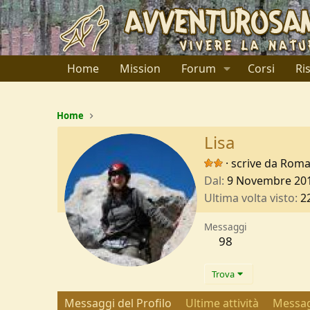
Home
Mission
Forum
Corsi
Ri
Home
Lisa
·
scrive da
Rom
Dal
9 Novembre 20
Ultima volta visto
2
Messaggi
98
Trova
Messaggi del Profilo
Ultime attività
Messag