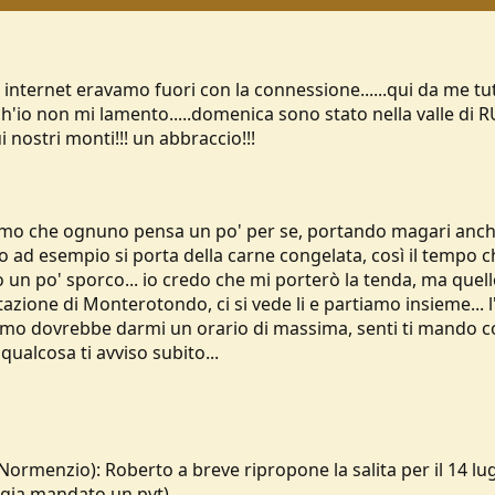
 internet eravamo fuori con la connessione......qui da me
nch'io non mi lamento.....domenica sono stato nella valle d
ui nostri monti!!! un abbraccio!!!
diciamo che ognuno pensa un po' per se, portando magari anch
ad esempio si porta della carne congelata, così il tempo ch
un po' sporco... io credo che mi porterò la tenda, ma quello
azione di Monterotondo, ci si vede li e partiamo insieme... 
 Cadmo dovrebbe darmi un orario di massima, senti ti mando 
qualcosa ti avviso subito...
Normenzio): Roberto a breve ripropone la salita per il 14 lug
 gia mandato un pvt)