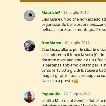
MaurizioF
18 Luglio 2012
Ciao Lisa è un pò che non accedo ad
organizzando belle escursioni.....a
bella.......a presto in montagna!!! e s
IronMarco
10 Luglio 2012
Ciao Lisa... allora, per le cibarie 
accenderemo il fuoco la sera (Cadmo 
dormire dove andiamo c'è un rifugio 
la partenza abbiamo optato per la st
verso le 13.00 o giù di li, stasera
magari girami il tuo, così appena so 
ciao ciao a presto
Pappaulla
26 Giugno 2012
sentito Marco (lui viene) e Roberto (
dobbiamo contattare Manlio (gli ho