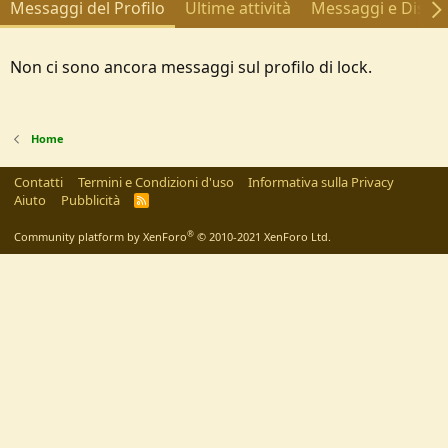
Messaggi del Profilo
Ultime attività
Messaggi e Discus
Non ci sono ancora messaggi sul profilo di lock.
Home
Contatti
Termini e Condizioni d'uso
Informativa sulla Privacy
Aiuto
Pubblicità
R
S
S
®
Community platform by XenForo
© 2010-2021 XenForo Ltd.