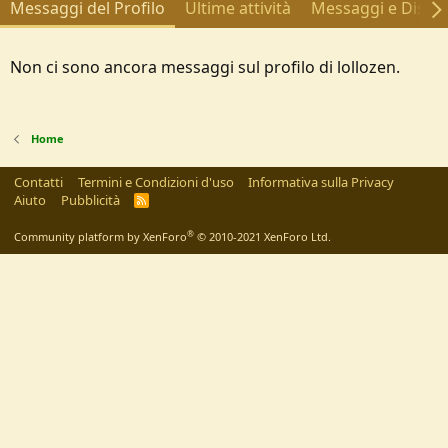
Messaggi del Profilo
Ultime attività
Messaggi e Discus
Non ci sono ancora messaggi sul profilo di lollozen.
Home
Contatti
Termini e Condizioni d'uso
Informativa sulla Privacy
Aiuto
Pubblicità
R
S
S
®
Community platform by XenForo
© 2010-2021 XenForo Ltd.