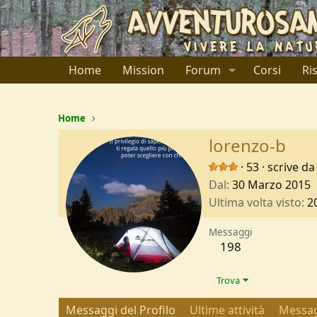
Home
Mission
Forum
Corsi
Ri
Home
lorenzo-b
·
53
·
scrive da
Dal
30 Marzo 2015
Ultima volta visto
2
Messaggi
198
Trova
Messaggi del Profilo
Ultime attività
Messag