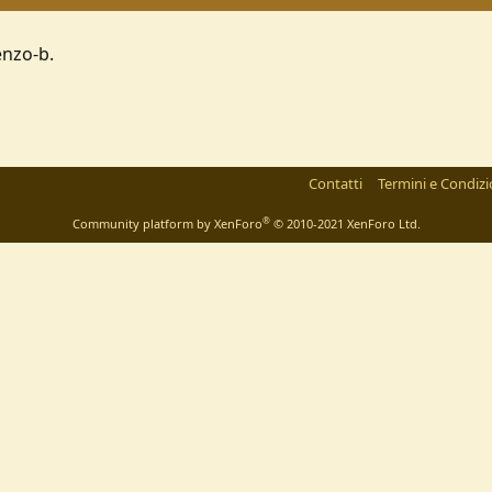
enzo-b.
Contatti
Termini e Condizi
®
Community platform by XenForo
© 2010-2021 XenForo Ltd.