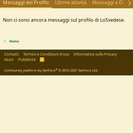
Messaggi del Profilo
Ultime attività
Messaggi e Discus
Non ci sono ancora messaggi sul profilo di LoSvedese.
Home
Contatti
Termini e Condizioni d'uso
Informativa sulla Privacy
Aiuto
Pubblicità
R
S
S
®
Community platform by XenForo
© 2010-2021 XenForo Ltd.