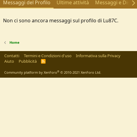
Messaggi del Profilo
Ultime attività
Messaggi e Discus
Non ci sono ancora messaggi sul profilo di Lu87C.
Home
Contatti
Termini e Condizioni d'uso
Informativa sulla Privacy
Aiuto
Pubblicità
R
S
S
®
Community platform by XenForo
© 2010-2021 XenForo Ltd.