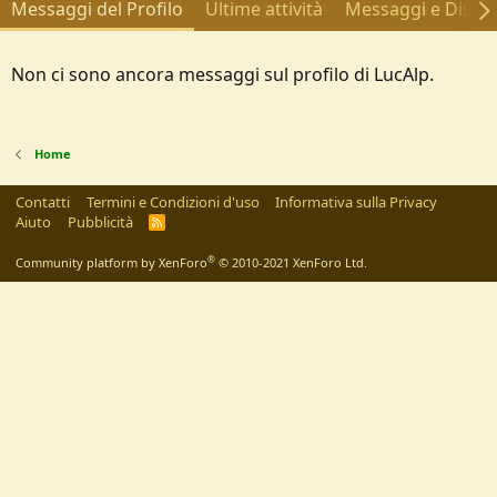
Messaggi del Profilo
Ultime attività
Messaggi e Discus
Non ci sono ancora messaggi sul profilo di LucAlp.
Home
Contatti
Termini e Condizioni d'uso
Informativa sulla Privacy
Aiuto
Pubblicità
R
S
S
®
Community platform by XenForo
© 2010-2021 XenForo Ltd.