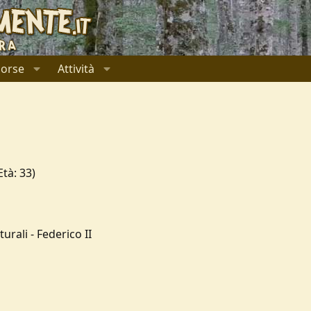
sorse
Attività
tà: 33)
rali - Federico II