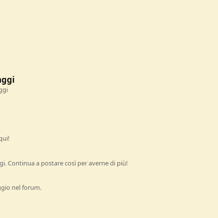
aggi
ggi
qui!
i. Continua a postare così per averne di più!
ggio nel forum.