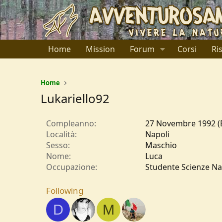
Home
Mission
Forum
Corsi
Ri
Home
Lukariello92
Compleanno
27 Novembre 1992 (E
Località
Napoli
Sesso
Maschio
Nome
Luca
Occupazione
Studente Scienze Natu
Following
D
M