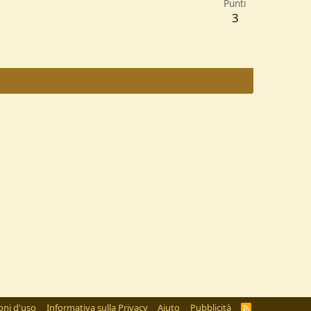
Punti
3
oni d'uso
Informativa sulla Privacy
Aiuto
Pubblicità
R