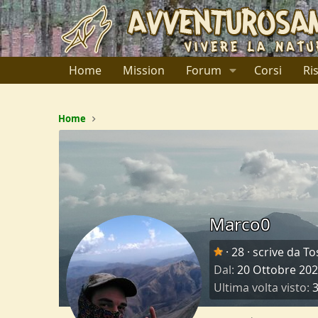
Home
Mission
Forum
Corsi
Ri
Home
Marco0
·
28
·
scrive da
To
Dal
20 Ottobre 20
Ultima volta visto
3