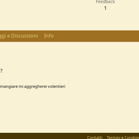
Feedback
1
gi e Discussioni
Info
 ?
i mangiare mi aggregherei volentieri
Contatti
Termini e Condizi