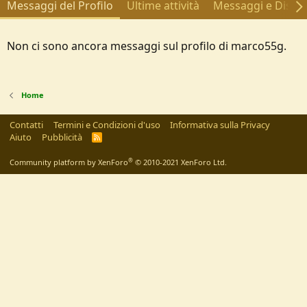
Messaggi del Profilo
Ultime attività
Messaggi e Discus
Non ci sono ancora messaggi sul profilo di marco55g.
Home
Contatti
Termini e Condizioni d'uso
Informativa sulla Privacy
Aiuto
Pubblicità
R
S
S
®
Community platform by XenForo
© 2010-2021 XenForo Ltd.