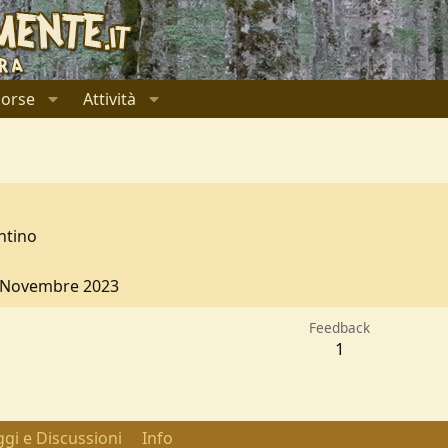
sorse
Attività
ntino
 Novembre 2023
Feedback
1
gi e Discussioni
Info