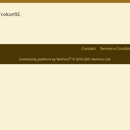
arcokun92.
Contatti
Termini e Condizi
®
Community platform by XenForo
© 2010-2021 XenForo Ltd.