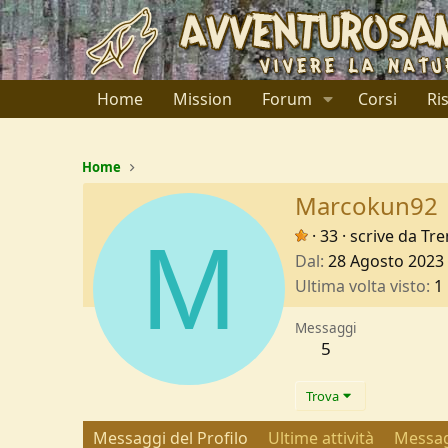
Home
Mission
Forum
Corsi
Ri
Home
Marcokun92
M
·
33
·
scrive da
Tre
Dal
28 Agosto 2023
Ultima volta visto
1
Messaggi
5
Trova
Messaggi del Profilo
Ultime attività
Messag