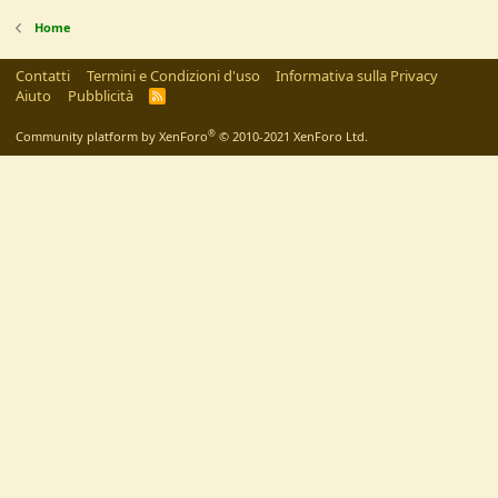
Home
Contatti
Termini e Condizioni d'uso
Informativa sulla Privacy
Aiuto
Pubblicità
R
S
S
®
Community platform by XenForo
© 2010-2021 XenForo Ltd.