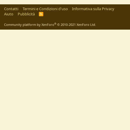
Contatti
Termini e Condizioni d'uso
Informativa sulla Privacy
Aiuto
Pubblicità
R
S
S
®
Community platform by XenForo
© 2010-2021 XenForo Ltd.