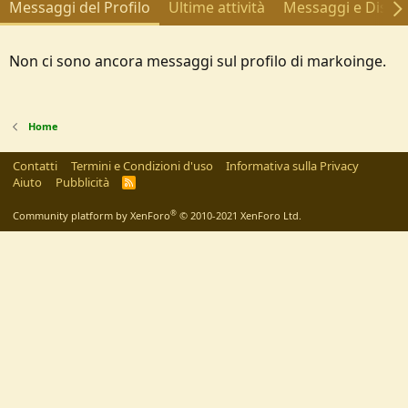
Messaggi del Profilo
Ultime attività
Messaggi e Discus
Non ci sono ancora messaggi sul profilo di markoinge.
Home
Contatti
Termini e Condizioni d'uso
Informativa sulla Privacy
Aiuto
Pubblicità
R
S
S
®
Community platform by XenForo
© 2010-2021 XenForo Ltd.