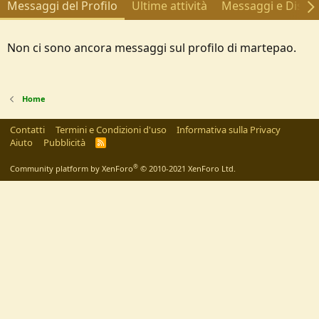
Messaggi del Profilo
Ultime attività
Messaggi e Discus
Non ci sono ancora messaggi sul profilo di martepao.
Home
Contatti
Termini e Condizioni d'uso
Informativa sulla Privacy
Aiuto
Pubblicità
R
S
S
®
Community platform by XenForo
© 2010-2021 XenForo Ltd.