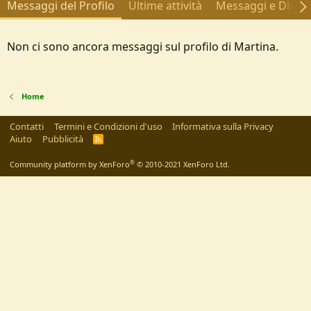
Messaggi del Profilo
Ultime attività
Messaggi e Discus
Non ci sono ancora messaggi sul profilo di Martina.
Home
Contatti
Termini e Condizioni d'uso
Informativa sulla Privacy
Aiuto
Pubblicità
R
S
S
®
Community platform by XenForo
© 2010-2021 XenForo Ltd.