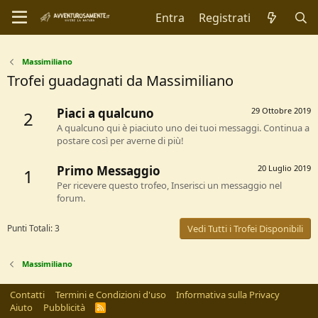
Entra
Registrati
Massimiliano
Trofei guadagnati da Massimiliano
Piaci a qualcuno
29 Ottobre 2019
2
A qualcuno qui è piaciuto uno dei tuoi messaggi. Continua a
postare così per averne di più!
Primo Messaggio
20 Luglio 2019
1
Per ricevere questo trofeo, Inserisci un messaggio nel
forum.
Punti Totali: 3
Vedi Tutti i Trofei Disponibili
Massimiliano
Contatti
Termini e Condizioni d'uso
Informativa sulla Privacy
Aiuto
Pubblicità
R
S