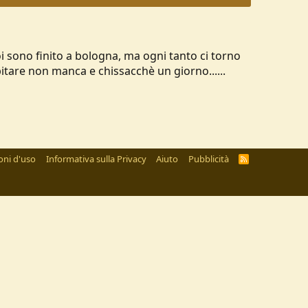
poi sono finito a bologna, ma ogni tanto ci torno
itare non manca e chissacchè un giorno......
oni d'uso
Informativa sulla Privacy
Aiuto
Pubblicità
R
S
S