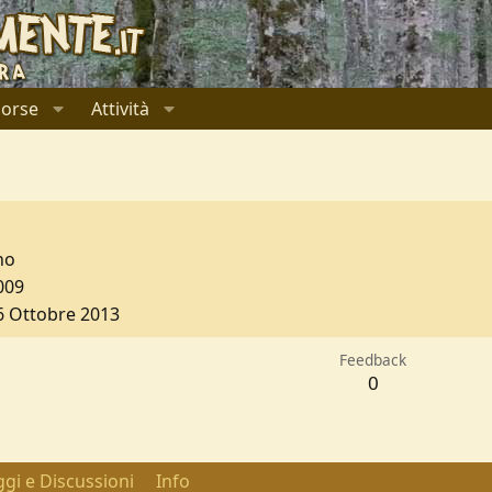
sorse
Attività
no
009
6 Ottobre 2013
Feedback
0
gi e Discussioni
Info