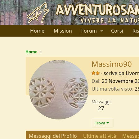
Home
Mission
Forum
Corsi
Ri
Home
Massimo90
·
scrive da
Livor
Dal
29 Novembre 2
Ultima volta visto
2
Messaggi
27
Trova
Messaggi del Profilo
Ultime attività
Messag