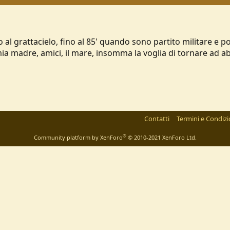
o al grattacielo, fino al 85' quando sono partito militare e 
a madre, amici, il mare, insomma la voglia di tornare ad ab
Contatti
Termini e Condizi
®
Community platform by XenForo
© 2010-2021 XenForo Ltd.