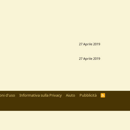
27 Aprile 2019
27 Aprile 2019
oni d'uso
Informativa sulla Privacy
Aiuto
Pubblicità
R
S
S