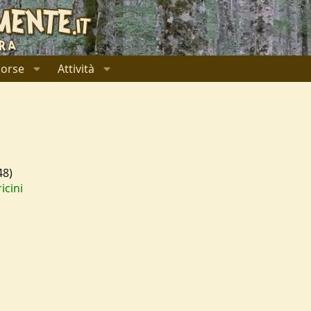
sorse
Attività
48)
icini