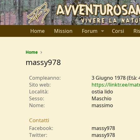
Home
Mission
Forum
Corsi
Ri
Home
massy978
Compleanno
3 Giugno 1978 (Età: 
Sito web
https://linktr.ee/matr
Località
ostia lido
Sesso
Maschio
Nome
massimo
Contatti
Facebook
massy978
Twitter
massy978