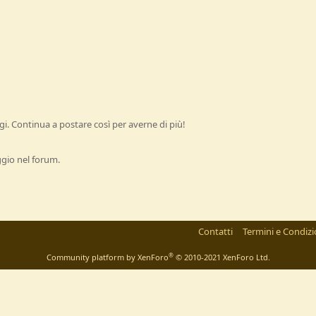
i. Continua a postare così per averne di più!
ggio nel forum.
Contatti
Termini e Condizi
®
Community platform by XenForo
© 2010-2021 XenForo Ltd.