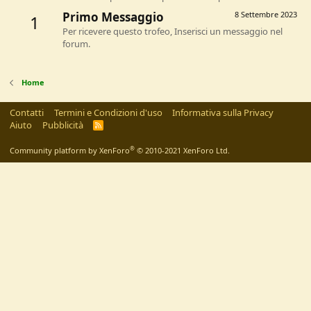
Primo Messaggio
8 Settembre 2023
1
Per ricevere questo trofeo, Inserisci un messaggio nel
forum.
Home
Contatti
Termini e Condizioni d'uso
Informativa sulla Privacy
Aiuto
Pubblicità
R
S
S
®
Community platform by XenForo
© 2010-2021 XenForo Ltd.