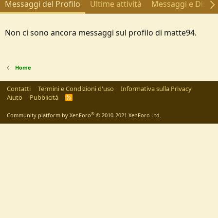
Messaggi del Profilo
Ultime attività
Messaggi e Discus
Non ci sono ancora messaggi sul profilo di matte94.
Home
Contatti
Termini e Condizioni d'uso
Informativa sulla Privacy
Aiuto
Pubblicità
R
S
S
®
Community platform by XenForo
© 2010-2021 XenForo Ltd.