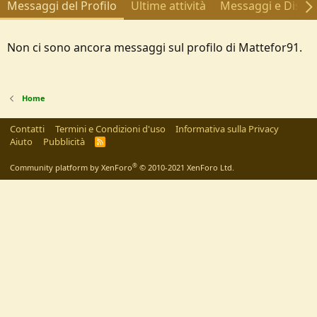
Messaggi del Profilo
Ultime attività
Messaggi e Discus
Non ci sono ancora messaggi sul profilo di Mattefor91.
Home
Contatti
Termini e Condizioni d'uso
Informativa sulla Privacy
Aiuto
Pubblicità
R
S
S
®
Community platform by XenForo
© 2010-2021 XenForo Ltd.