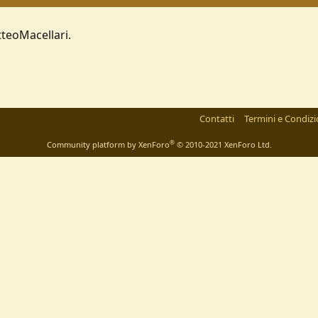
teoMacellari.
Contatti
Termini e Condizi
®
Community platform by XenForo
© 2010-2021 XenForo Ltd.