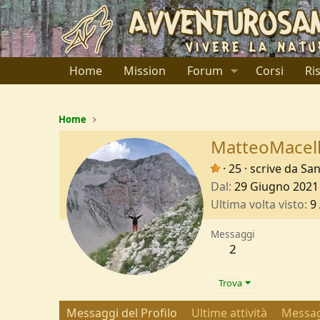
Home
Mission
Forum
Corsi
Ri
Home
MatteoMacell
·
25
·
scrive da
San
Dal
29 Giugno 2021
Ultima volta visto
9
Messaggi
2
Trova
Messaggi del Profilo
Ultime attività
Messag