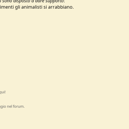
li sono disposto a dare supporto
:
imenti gli animalisti si arrabbiano.
qui!
ggio nel forum.