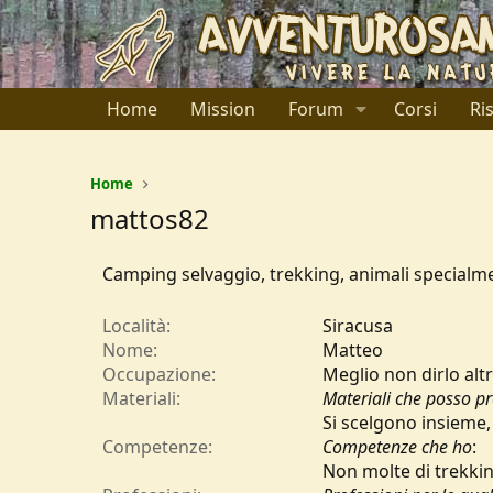
Home
Mission
Forum
Corsi
Ri
Home
mattos82
Camping selvaggio, trekking, animali specialmente
Località
Siracusa
Nome
Matteo
Occupazione
Meglio non dirlo altr
Materiali
Materiali che posso p
Si scelgono insieme
Competenze
Competenze che ho
:
Non molte di trekki