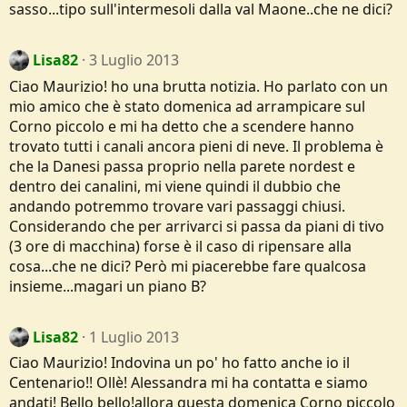
sasso...tipo sull'intermesoli dalla val Maone..che ne dici?
Lisa82
3 Luglio 2013
Ciao Maurizio! ho una brutta notizia. Ho parlato con un
mio amico che è stato domenica ad arrampicare sul
Corno piccolo e mi ha detto che a scendere hanno
trovato tutti i canali ancora pieni di neve. Il problema è
che la Danesi passa proprio nella parete nordest e
dentro dei canalini, mi viene quindi il dubbio che
andando potremmo trovare vari passaggi chiusi.
Considerando che per arrivarci si passa da piani di tivo
(3 ore di macchina) forse è il caso di ripensare alla
cosa...che ne dici? Però mi piacerebbe fare qualcosa
insieme...magari un piano B?
Lisa82
1 Luglio 2013
Ciao Maurizio! Indovina un po' ho fatto anche io il
Centenario!! Ollè! Alessandra mi ha contatta e siamo
andati! Bello bello!allora questa domenica Corno piccolo