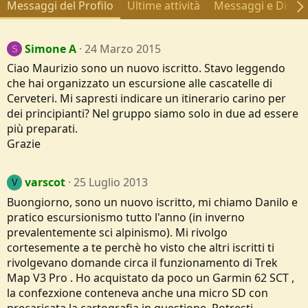
Messaggi del Profilo
Ultime attività
Messaggi e Discus
Simone A
24 Marzo 2015
S
Ciao Maurizio sono un nuovo iscritto. Stavo leggendo
che hai organizzato un escursione alle cascatelle di
Cerveteri. Mi sapresti indicare un itinerario carino per
dei principianti? Nel gruppo siamo solo in due ad essere
più preparati.
Grazie
varscot
25 Luglio 2013
V
Buongiorno, sono un nuovo iscritto, mi chiamo Danilo e
pratico escursionismo tutto l'anno (in inverno
prevalentemente sci alpinismo). Mi rivolgo
cortesemente a te perchè ho visto che altri iscritti ti
rivolgevano domande circa il funzionamento di Trek
Map V3 Pro . Ho acquistato da poco un Garmin 62 SCT ,
la confezxione conteneva anche una micro SD con
precaricata la cartografia in questione. Potresti