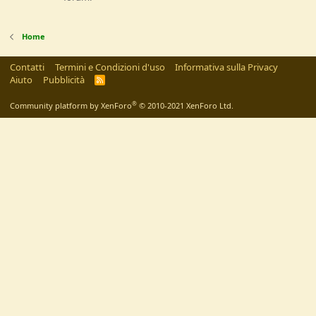
Home
Contatti
Termini e Condizioni d'uso
Informativa sulla Privacy
Aiuto
Pubblicità
R
S
S
®
Community platform by XenForo
© 2010-2021 XenForo Ltd.