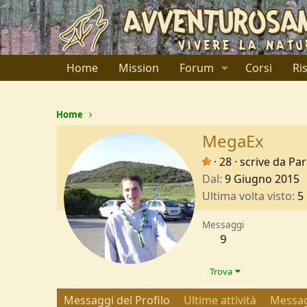
Home
Mission
Forum
Corsi
Ri
Home
MegaEx
·
28
·
scrive da
Pa
Dal
9 Giugno 2015
Ultima volta visto
5
Messaggi
9
Trova
Messaggi del Profilo
Ultime attività
Messag