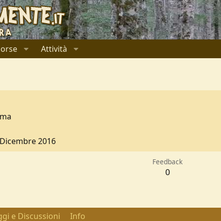
sorse
Attività
rma
 Dicembre 2016
Feedback
0
gi e Discussioni
Info