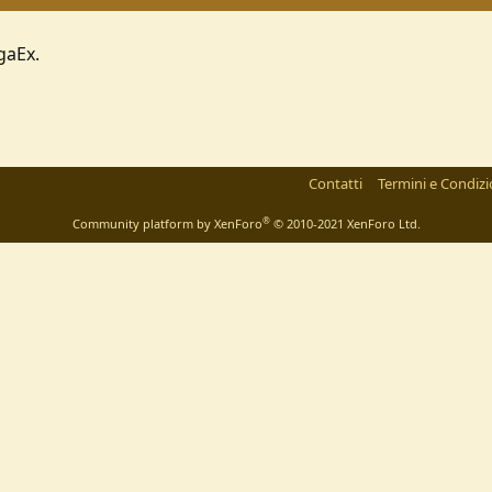
gaEx.
Contatti
Termini e Condizi
®
Community platform by XenForo
© 2010-2021 XenForo Ltd.