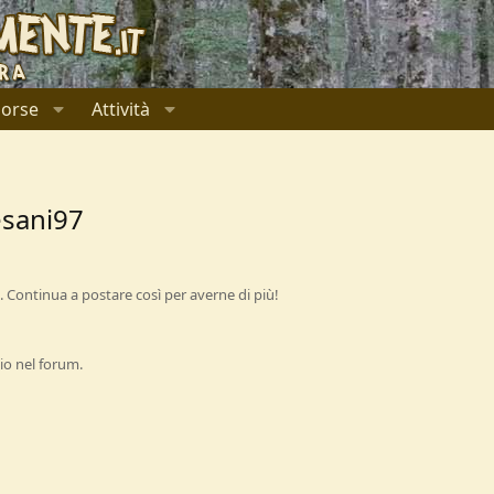
sorse
Attività
esani97
 Continua a postare così per averne di più!
io nel forum.