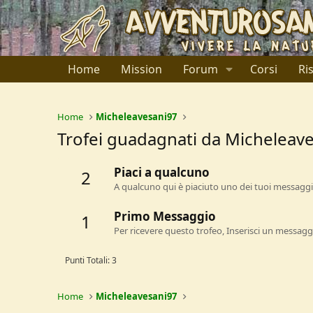
Home
Mission
Forum
Corsi
Ri
Home
Micheleavesani97
Trofei guadagnati da Micheleav
Piaci a qualcuno
2
A qualcuno qui è piaciuto uno dei tuoi messaggi.
Primo Messaggio
1
Per ricevere questo trofeo, Inserisci un messagg
Punti Totali: 3
Home
Micheleavesani97