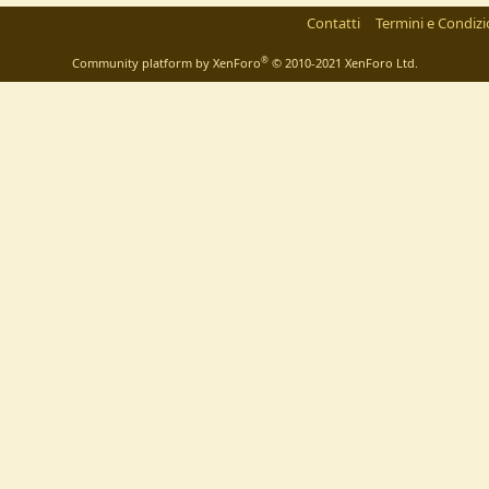
Contatti
Termini e Condizi
®
Community platform by XenForo
© 2010-2021 XenForo Ltd.