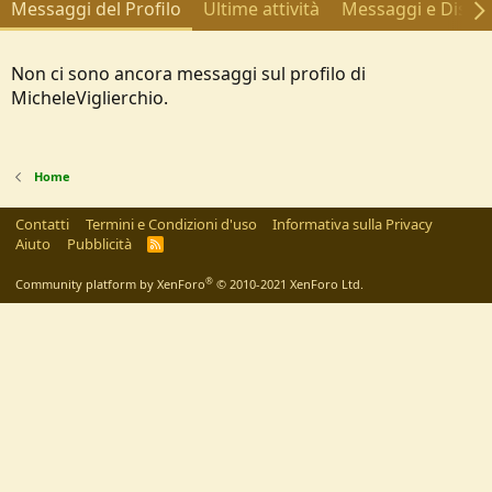
Messaggi del Profilo
Ultime attività
Messaggi e Discus
Non ci sono ancora messaggi sul profilo di
MicheleViglierchio.
Home
Contatti
Termini e Condizioni d'uso
Informativa sulla Privacy
Aiuto
Pubblicità
R
S
S
®
Community platform by XenForo
© 2010-2021 XenForo Ltd.