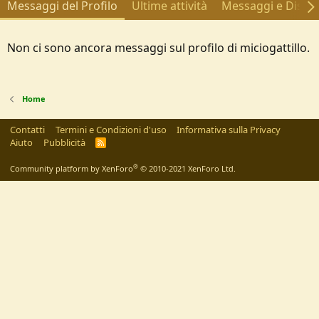
Messaggi del Profilo
Ultime attività
Messaggi e Discus
Non ci sono ancora messaggi sul profilo di miciogattillo.
Home
Contatti
Termini e Condizioni d'uso
Informativa sulla Privacy
Aiuto
Pubblicità
R
S
S
®
Community platform by XenForo
© 2010-2021 XenForo Ltd.