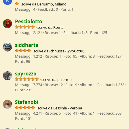
K
·
scrive da
Bergamo, Milano
Messaggi
4
Feedback
0
Punti
1
Pesciolotto
·
scrive da
Roma
Messaggi
2.121
Risorse
1
Feedback
145
Punti
125
siddharta
·
scrive da
Ichnussa (Ιχνουσσα)
Messaggi
1.212
Risorse
4
Foto
95
Album
3
Feedback
127
Punti
96
spyrozzo
·
scrive da
palermo
Messaggi
7.774
Risorse
12
Foto
9
Album
1
Feedback
1.858
Punti
231
Stefanobi
·
scrive da
Lessinia - Verona
Messaggi
4.271
Risorse
5
Foto
41
Album
1
Feedback
303
Punti
151