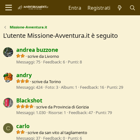
Entra
Registrati
Missione-Avventura.it
L'utente Missione-Avventura.it è seguito
andrea buzzone
·
scrive da
Livorno
Messaggi
75
Feedback
6
Punti
8
andry
·
scrive da
Torino
Messaggi
424
Foto
3
Album
1
Feedback
16
Punti
29
Blackshot
·
scrive da
Provincia di Gorizia
Messaggi
1.030
Risorse
1
Feedback
47
Punti
79
carlo
C
·
scrive da
san vito al tagliamento
Messaggi
37
Feedback
0
Punti
6