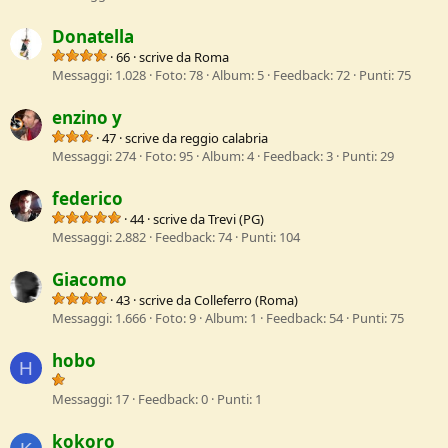
Donatella
·
66
·
scrive da
Roma
Messaggi
1.028
Foto
78
Album
5
Feedback
72
Punti
75
enzino y
·
47
·
scrive da
reggio calabria
Messaggi
274
Foto
95
Album
4
Feedback
3
Punti
29
federico
·
44
·
scrive da
Trevi (PG)
Messaggi
2.882
Feedback
74
Punti
104
Giacomo
·
43
·
scrive da
Colleferro (Roma)
Messaggi
1.666
Foto
9
Album
1
Feedback
54
Punti
75
hobo
H
Messaggi
17
Feedback
0
Punti
1
kokoro