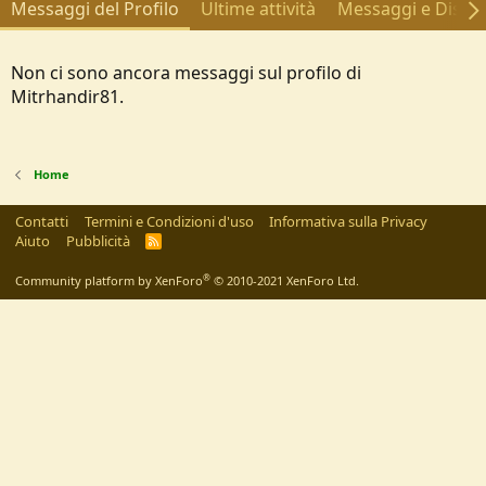
Messaggi del Profilo
Ultime attività
Messaggi e Discus
Non ci sono ancora messaggi sul profilo di
Mitrhandir81.
Home
Contatti
Termini e Condizioni d'uso
Informativa sulla Privacy
Aiuto
Pubblicità
R
S
S
®
Community platform by XenForo
© 2010-2021 XenForo Ltd.