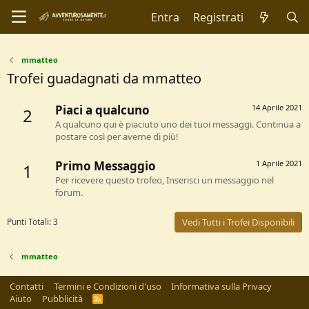
Entra
Registrati
mmatteo
Trofei guadagnati da mmatteo
Piaci a qualcuno
14 Aprile 2021
2
A qualcuno qui è piaciuto uno dei tuoi messaggi. Continua a
postare così per averne di più!
Primo Messaggio
1 Aprile 2021
1
Per ricevere questo trofeo, Inserisci un messaggio nel
forum.
Punti Totali: 3
Vedi Tutti i Trofei Disponibili
mmatteo
Contatti
Termini e Condizioni d'uso
Informativa sulla Privacy
Aiuto
Pubblicità
R
S