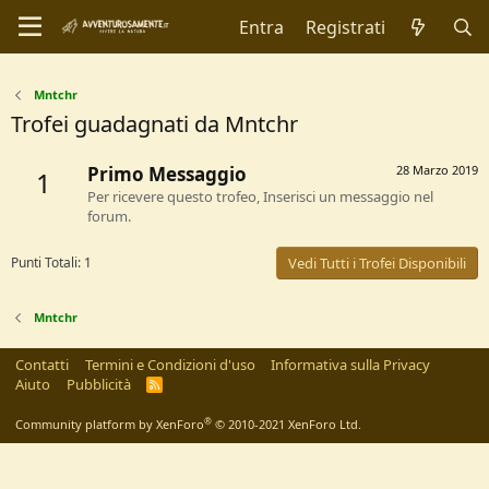
Entra
Registrati
Mntchr
Trofei guadagnati da Mntchr
Primo Messaggio
28 Marzo 2019
1
Per ricevere questo trofeo, Inserisci un messaggio nel
forum.
Punti Totali: 1
Vedi Tutti i Trofei Disponibili
Mntchr
Contatti
Termini e Condizioni d'uso
Informativa sulla Privacy
Aiuto
Pubblicità
R
S
S
®
Community platform by XenForo
© 2010-2021 XenForo Ltd.