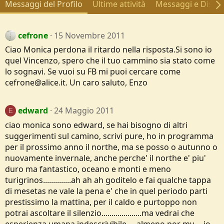
Messaggi del Profilo
Ultime attività
Messaggi e Discus
cefrone
15 Novembre 2011
Ciao Monica perdona il ritardo nella risposta.Si sono io
quel Vincenzo, spero che il tuo cammino sia stato come
lo sognavi. Se vuoi su FB mi puoi cercare come
cefrone@alice.it. Un caro saluto, Enzo
edward
24 Maggio 2011
E
ciao monica sono edward, se hai bisogno di altri
suggerimenti sul camino, scrivi pure, ho in programma
per il prossimo anno il northe, ma se posso o autunno o
nuovamente invernale, anche perche' il northe e' piu'
duro ma fantastico, oceano e monti e meno
turigrinos..............ah ah ah goditelo e fai qualche tappa
di mesetas ne vale la pena e' che in quel periodo parti
prestissimo la mattina, per il caldo e purtoppo non
potrai ascoltare il silenzio....................ma vedrai che
esperienza umana indescrivibile.....almeno por my.....io