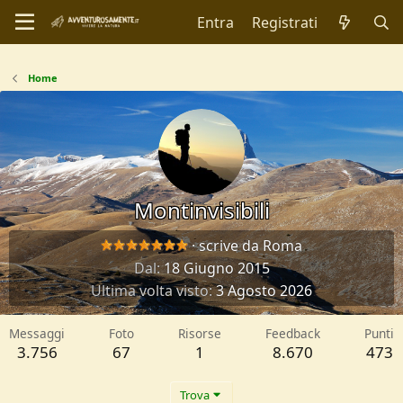
Entra
Registrati
Home
Montinvisibili
·
scrive da
Roma
Dal
18 Giugno 2015
Ultima volta visto
3 Agosto 2026
Messaggi
Foto
Risorse
Feedback
Punti
3.756
67
1
8.670
473
Trova