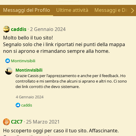
Messaggi del Profilo
Ultime attività
Messaggi e Discus
caddis
2 Gennaio 2024
Molto bello il tuo sito!
Segnalo solo che i link riportati nei punti della mappa
non si aprono e rimandano sempre alla home.
R
Montinvisibili
e
Montinvisibili
a
Grazie Cassis per l'apprezzamento e anche per il feedback. Ho
c
controllato e mi sembra che alcuni si aprano e altri no. Ci sono
t
dei link corrotti che devo sistemare.
i
o
4 Gennaio 2024
n
s
R
caddis
:
e
a
c
C2C7
25 Marzo 2021
t
i
Ho scoperto oggi per caso il tuo sito. Affascinante.
o