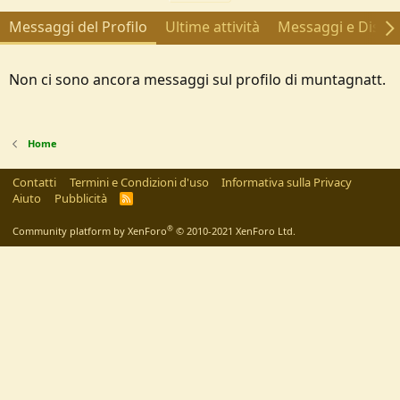
Messaggi del Profilo
Ultime attività
Messaggi e Discus
Non ci sono ancora messaggi sul profilo di muntagnatt.
Home
Contatti
Termini e Condizioni d'uso
Informativa sulla Privacy
Aiuto
Pubblicità
R
S
S
®
Community platform by XenForo
© 2010-2021 XenForo Ltd.