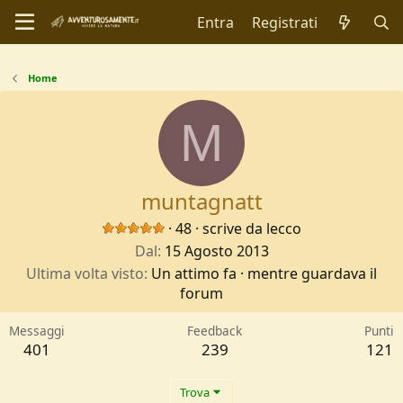
Entra
Registrati
Home
M
muntagnatt
·
48
·
scrive da
lecco
Dal
15 Agosto 2013
Ultima volta visto
Un attimo fa
·
mentre guardava il
forum
Messaggi
Feedback
Punti
401
239
121
Trova