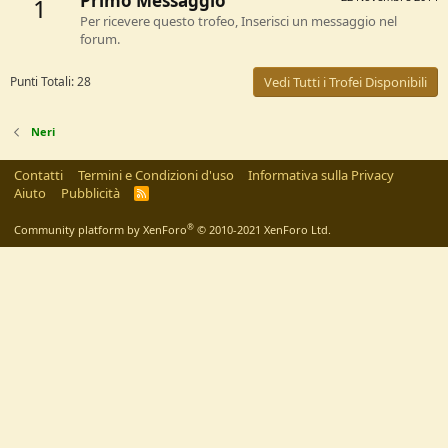
Primo Messaggio
1
Per ricevere questo trofeo, Inserisci un messaggio nel
forum.
Punti Totali: 28
Vedi Tutti i Trofei Disponibili
Neri
Contatti
Termini e Condizioni d'uso
Informativa sulla Privacy
Aiuto
Pubblicità
R
S
S
®
Community platform by XenForo
© 2010-2021 XenForo Ltd.