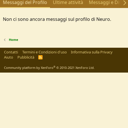
Messaggi del Profilo
Ultime attività
Messaggi e Discus
Non ci sono ancora messaggi sul profilo di Neuro.
Home
Contatti
Termini e Condizioni d'uso
Informativa sulla Privacy
Aiuto
Pubblicità
R
S
S
®
Community platform by XenForo
© 2010-2021 XenForo Ltd.