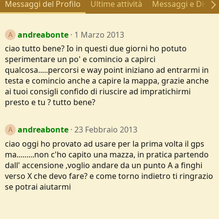
Messaggi del Profilo
Ultime attività
Messaggi e Discus
andreabonte
1 Marzo 2013
A
ciao tutto bene? Io in questi due giorni ho potuto
sperimentare un po' e comincio a capirci
qualcosa.....percorsi e way point iniziano ad entrarmi in
testa e comincio anche a capire la mappa, grazie anche
ai tuoi consigli confido di riuscire ad impratichirmi
presto e tu ? tutto bene?
andreabonte
23 Febbraio 2013
A
ciao oggi ho provato ad usare per la prima volta il gps
ma.........non c'ho capito una mazza, in pratica partendo
dall' accensione ,voglio andare da un punto A a finghi
verso X che devo fare? e come torno indietro ti ringrazio
se potrai aiutarmi